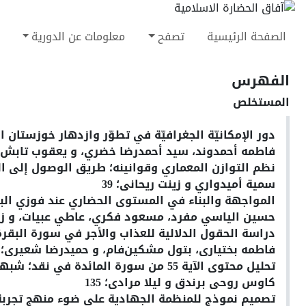
الصفحة الرئيسية
تصفح
معلومات عن الدورية
الفهرس
المستخلص
دور ‌‌الإمکانيّة ‌‌الجغرافيّة ‌‌في ‌‌تطوّر ‌‌و
ا
زدهار ‌‌خوزستان ‌‌ال
فاطمه ‌‌أحمدوند، سید ‌‌أحمدرضا ‌‌خضري، و ‌‌یعقوب ‌‌تابش؛ 
نظم التوازن المعماري وقوانينه؛ طريق الوصول إلى ال
سمية أميدواري و زینت ریحانی؛ 39
المواجهة والبناء في المستوی الحضاري عند فوزي الب
حسین الیاسي مفرد، مسعود فکري، عاطي عبیات، و زین
دراسة الحقول الدلالیة للعذاب والأجر في سورة البقرة؛
فاطمه بختیاری، بتول مشکین‌فام، و حمیدرضا شعیری؛ 101
تحليل محتوى الآية 55 من سورة المائدة في نقد؛ شبهات ابن تيمية في کتاب منهاج السنة
کاوس روحی برندق و لیلا مرادی؛ 135
تصمیم نموذج للمنظمة الجهادية علی ضوء منهج تجربة 