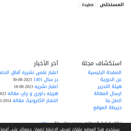
المستخلص
English
استكشاف مجلة
آخر الأخبار
الصفحة الرئيسية
اعتبار علمی نشریه آفاق الحضا
عن الدورية
در سال 1401
2023-08-30
هيئة التحرير
اعتبار نشريه
2023-08-18
ارسال المقالة
هزینه داوری و چاپ مقاله
23-04-11
اتصل بنا
انتشار الکترونیک مقاله
2014-10-21
خريطة الموقع
نظام إدارة المجلات.
صمم بواسطة
سیناوب
يستخدم هذا الموقع ملفات تعريف الارتباط لضمان حصولك على أفضل