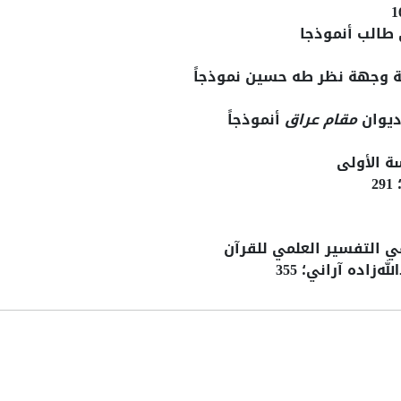
 طالب أنموذجا
سة وجهة نظر طه حسين نموذجاً
ديوان
مقام عراق
أنموذجاً
ة الأولی
2
 التفسير العلمي للقرآن
زاده آراني؛ 355