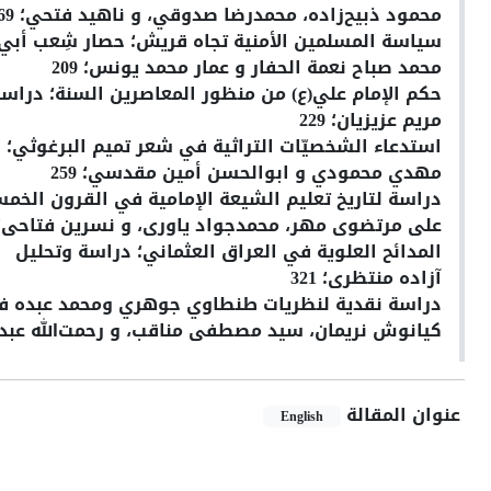
محمود ذبيح‌زاده، محمدرضا صدوقي، و ناهيد فتحي؛ 169
سياسة المسلمين الأمنية تجاه قريش؛ حصار شِعب أبي
محمد صباح نعمة الحفار و عمار محمد يونس؛ 209
حکم الإمام علي(ع) من منظور المعاصرين السنة؛ درا
مريم عزيزيان؛ 229
استدعاء الشخصيّات التراثية في شعر تميم البرغوثي؛ 
مهدي محمودي و ابوالحسن أمين مقدسي؛ 259
دراسة لتاریخ تعلیم الشیعة الإمامیة في القرون الخمس
علی مرتضوی مهر، محمدجواد یاوری، و نسرین فتاحی؛ 91
المدائح العلویة في العراق العثماني؛ دراسة وتحلیل
آزاده منتظری؛ 321
دراسة نقدية لنظريات طنطاوي جوهري ومحمد عبده في
کيانوش
نريمان، سيد مصطفی مناقب، و رحمت‌الله عبدالله‌
عنوان المقالة
English